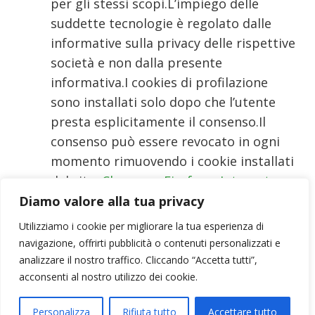
per gli stessi scopi.L’impiego delle
suddette tecnologie è regolato dalle
informative sulla privacy delle rispettive
società e non dalla presente
informativa.I cookies di profilazione
sono installati solo dopo che l’utente
presta esplicitamente il consenso.Il
consenso può essere revocato in ogni
momento rimuovendo i cookie installati
dal sito:
Chrome
–
Firefox
–
Internet
Explorer
–
Opera
–
Safari
Diamo valore alla tua privacy
È possibile disabilitare il salvataggio dei
Utilizziamo i cookie per migliorare la tua esperienza di
navigazione, offrirti pubblicità o contenuti personalizzati e
cookies modificando le impostazioni del
analizzare il nostro traffico. Cliccando “Accetta tutti”,
browser. Questo però potrebbe
acconsenti al nostro utilizzo dei cookie.
comportare un malfunzionamento nella
navigazione del sito. Di seguito i link per
Personalizza
Rifiuta tutto
Accettare tutto