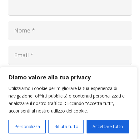
Salva il mio nome, email e sito web in
Diamo valore alla tua privacy
questo browser per la prossima volta che
Utilizziamo i cookie per migliorare la tua esperienza di
commento.
navigazione, offrirti pubblicità o contenuti personalizzati e
analizzare il nostro traffico. Cliccando “Accetta tutti”,
INVIA COMMENTO
acconsenti al nostro utilizzo dei cookie.
Personalizza
Rifiuta tutto
Accettare tutto